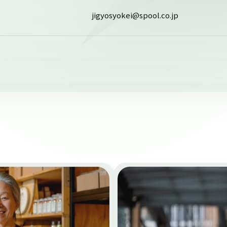
jigyosyokei@spool.co.jp