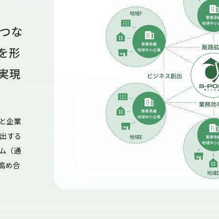
がつな
を形
実現
と企業
出する
ム（通
高め合